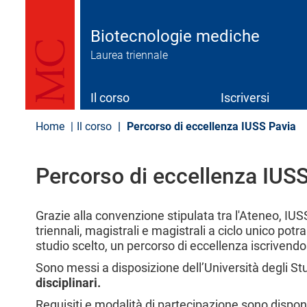
S
a
l
Biotecnologie mediche
t
Laurea triennale
a
a
l
c
Il corso
Iscriversi
o
n
Home
Il corso
Percorso di eccellenza IUSS Pavia
t
e
n
Percorso di eccellenza IUS
u
t
o
p
Grazie alla convenzione stipulata tra l'Ateneo, IUSS
r
triennali, magistrali e magistrali a ciclo unico pot
i
studio scelto, un percorso di eccellenza iscrivendo
n
c
Sono messi a disposizione dell’Università degli St
i
disciplinari.
p
Requisiti e modalità di partecipazione sono disponi
a